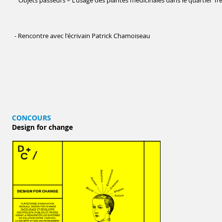
" Objets passeurs – L’usage des
plantes médicinales dans le quartier
Tré
- Rencontre avec l'écrivain Patrick Chamoiseau
CONCOURS
Design for change