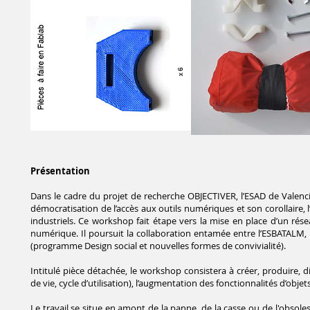
Présentation
Dans le cadre du projet de recherche OBJECTIVER, l’ESAD de Valen
démocratisation de l’accès aux outils numériques et son corollaire,
industriels. Ce workshop fait étape vers la mise en place d’un rése
numérique. Il poursuit la collaboration entamée entre l’ESBATALM
(programme Design social et nouvelles formes de convivialité).
Intitulé pièce détachée, le
workshop consistera à créer,
produire, d
de
vie, cycle d’utilisation),
l’augmentation des fonctionnalités
d’objet
Le travail se situe en amont de la
panne, de la casse ou de
l'obsole