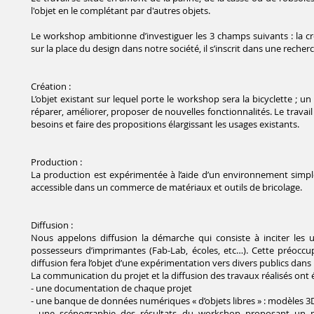
l'objet en le
complétant par d'autres objets.
Le workshop ambitionne
d’investiguer les 3 champs
suivants : la c
sur la
place du design dans notre
société, il s’inscrit dans une
recherc
Création :
L’objet existant sur lequel porte le workshop sera la bicyclette ;
réparer, améliorer, proposer de nouvelles fonctionnalités. Le travail e
besoins et faire des propositions élargissant les
usages existants.
Production :
La production est expérimentée à l’aide d’un environnement simpl
accessible dans un commerce de matériaux et outils de bricolage.
Diffusion :
Nous appelons diffusion la démarche qui consiste à inciter les ut
possesseurs d’imprimantes (Fab-Lab, écoles, etc…). Cette préoccu
diffusion fera l’objet d’une expérimentation vers divers publics da
La communication du projet et la diffusion des travaux réalisés ont é
- une documentation de chaque projet
- une banque de données numériques « d’objets libres » : modèles 3
- une scénographie des résultats du workshop proposant un mod